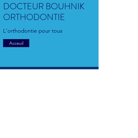
DOCTEUR BOUHNIK
ORTHODONTIE
L'orthodontie pour tous
Acceuil
Titre
Dr Daniel Bouhnik
—
Orthodontiste à Saint-Ouen
(93400) 63
rue Albert Dhalenne ·