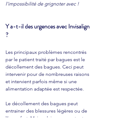
l’impossibilité de grignoter avec !
Y a-t-il des urgences avec Invisalign 
?
Les principaux problèmes rencontrés 
par le patient traité par bagues est le 
décollement des bagues. Ceci peut 
intervenir pour de nombreuses raisons 
et intervient parfois même si une 
alimentation adaptée est respectée.
Le décollement des bagues peut 
entrainer des blessures légères ou de 
l’inconfort. Mais celaimpose surtout 
une visite chez l’orthodontiste afin de 
repositionner la bague décollée.