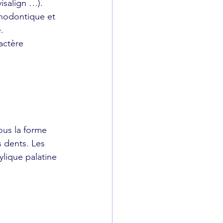
isalign …).
thodontique et 
.  
actère 
ous la forme 
s dents. Les 
ylique palatine 