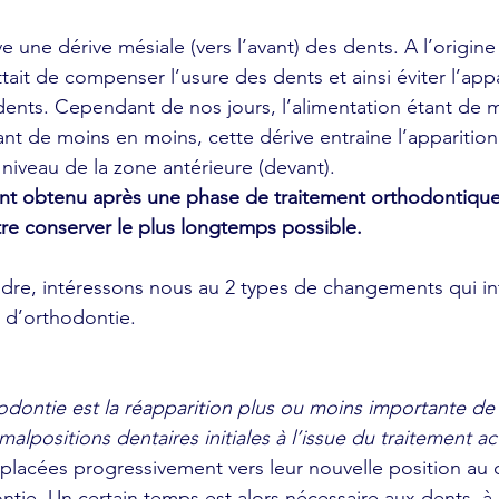
 une dérive mésiale (vers l’avant) des dents. A l’origine
it de compenser l’usure des dents et ainsi éviter l’appa
dents. Cependant de nos jours, l’alimentation étant de 
ant de moins en moins, cette dérive entraine l’apparition
iveau de la zone antérieure (devant).
ent obtenu après une phase de traitement orthodontique
être conserver le plus longtemps possible.
re, intéressons nous au 2 types de changements qui int
t d’orthodontie.
odontie est la réapparition plus ou moins importante de 
alpositions dentaires initiales à l’issue du traitement act
placées progressivement vers leur nouvelle position au 
tie. Un certain temps est alors nécessaire aux dents, à l