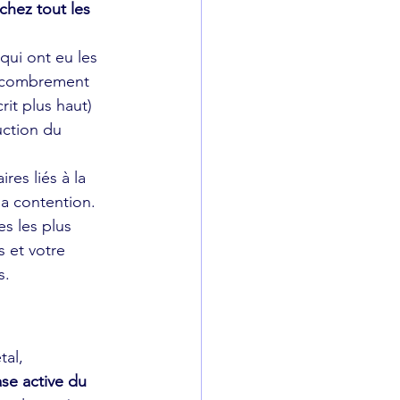
chez tout les 
ui ont eu les 
encombrement 
it plus haut) 
uction du 
es liés à la 
la contention.
s les plus 
 et votre 
s.
al, 
se active du 