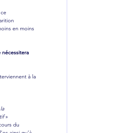
 ce 
rition 
moins en moins 
 
 nécessitera 
erviennent à la 
la 
if 
»
cours du 
’os ainsi qu’à 