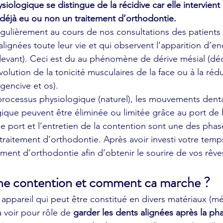
iologique se distingue de la récidive car elle intervient 
t déjà eu ou non un traitement d’orthodontie.
ulièrement au cours de nos consultations des patients q
lignées toute leur vie et qui observent l’apparition d’
devant). Ceci est du au phénomène de dérive mésial (décr
olution de la tonicité musculaires de la face ou à la réd
gencive et os).
processus physiologique (naturel), les mouvements dentair
ique peuvent être éliminée ou limitée grâce au port de 
e port et l’entretien de la contention sont une des phase
traitement d’orthodontie. Après avoir investi votre temps
ement d’orthodontie afin d’obtenir le sourire de vos rêve
ne contention et comment ca marche ?
appareil qui peut être constitué en divers matériaux (mét
 voir pour rôle de 
garder les dents alignées après la pha