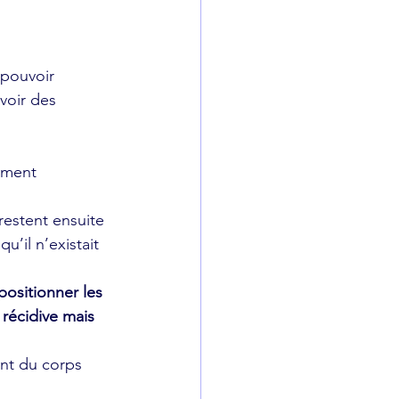
 pouvoir 
oir des 
ement 
restent ensuite 
’il n’existait 
positionner les 
récidive mais 
nt du corps 