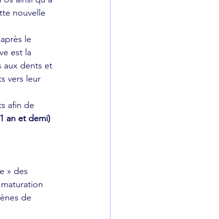
tte nouvelle 
après le 
e est la 
s aux dents et 
s vers leur 
s afin de 
1 an et demi) 
e » des 
 maturation 
mènes de 