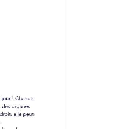
 jour
 ! Chaque 
n des organes 
roit, elle peut 
s
.  