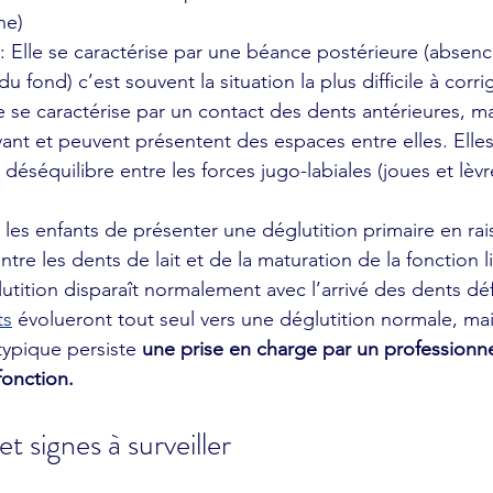
he)
: Elle se caractérise par une béance postérieure (absen
 fond) c’est souvent la situation la plus difficile à corrig
le se caractérise par un contact des dents antérieures, mai
vant et peuvent présentent des espaces entre elles. Elles
 déséquilibre entre les forces jugo-labiales (joues et lèvre
re les dents de lait et de la maturation de la fonction l
tition disparaît normalement avec l’arrivé des dents défi
ts
 évolueront tout seul vers une déglutition normale, mai
typique persiste 
une prise en charge par un professionne
fonction.
 et signes à surveiller