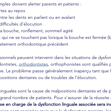
ples doivent alerter parents et patients :
rtes au repos
ntre les dents en parlant ou en avalant
fficultés d'élocution
 la bouche, ronflement, sommeil agité
 qui ne se touchent pas lorsque la bouche est fermée (
raitement orthodontique précédent
onnels peuvent intervenir dans les situations de dysfonc
ontistes, 
orthodontistes
, orthophonistes sont qualifiés 
e. Le problème passe généralement inaperçu tant que l
ositions dentaires ou de troubles de l’élocution.
grand nombre de patients. Pour s’assurer de la réussite 
rise en charge de la dysfonction linguale associée sera i
lusion sont corrigées mais que la dysfonction persiste, le