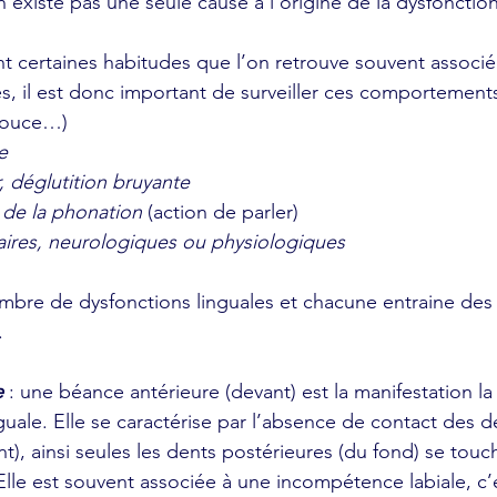
’existe pas une seule cause à l’origine de la dysfonction
es, il est donc important de surveiller ces comportements
pouce…)
e
r, déglutition bruyante
s de la phonation
 (action de parler)
ires, neurologiques ou physiologiques
ombre de dysfonctions linguales et chacune entraine des
.
e
: une béance antérieure (devant) est la manifestation 
guale. Elle se caractérise par l’absence de contact des d
t), ainsi seules les dents postérieures (du fond) se touc
lle est souvent associée à une incompétence labiale, c’e