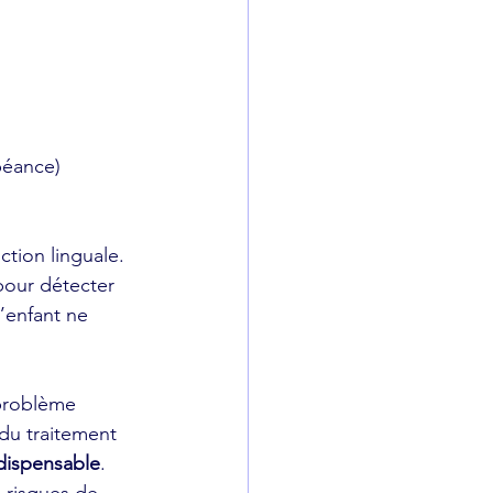
béance)
tion linguale. 
pour détecter 
’enfant ne 
du traitement 
ndispensable
.
s risques de 