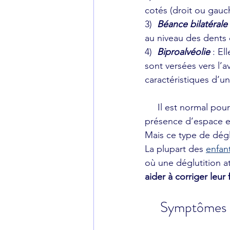
cotés (droit ou gauc
3)  
Béance bilatérale
au niveau des dents du
4)  
Biproalvéolie
: El
sont versées vers l’a
caractéristiques d’un
     Il est normal pour les enfants de présenter une déglutition primaire en raison de la 
présence d’espace ent
Mais ce type de déglu
La plupart des 
enfan
où une déglutition a
aider à corriger leur 
     Symptômes