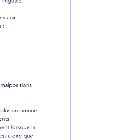
 linguale.
 : 
 malpositions 
la plus commune 
ents 
hent lorsque la 
st à dire que 