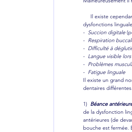
Malheureusement il n
     Il existe cependant certaines habitudes que l’on retrouve souvent associées aux 
dysfonctions lingual
- 
 Succion digitale
 (
-  
Respiration buccal
-  
Difficulté à dégluti
-  
Langue visible lor
-  
Problèmes muscula
-  
Fatigue linguale
Il existe un grand n
dentaires différentes
1)  
Béance antérieur
de la dysfonction lin
antérieures (de devan
bouche est fermée. E