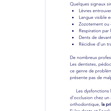
Quelques signaux sim
Lèvres entrouve
Langue visible e
Zozotement ou di
Respiration par
Dents de devant
Récidive d'un t
De nombreux professi
Les dentistes, pédod
ce genre de problèm
présente pas de malp
     Les dysfonctions linguales sont la cause de malpositions dentaires et de problème   
d’occlusion chez un 
orthodontique, 
la p
Si les dents et l’occ