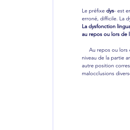
Le préfixe 
dys
- est e
erroné, difficile. La
La dysfonction lingu
au repos ou lors de la
     Au repos ou lors de la déglutition, la pointe de la langue est en contact avec le palais au 
niveau de la partie a
autre position corres
malocclusions divers