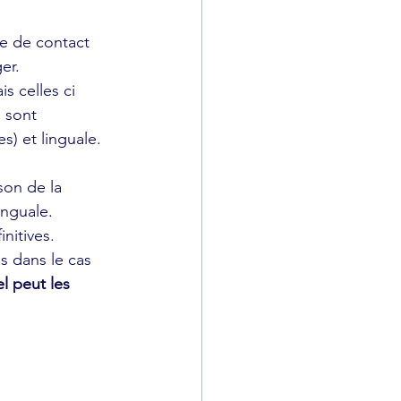
ce de contact 
er.
s celles ci 
 sont 
s) et linguale.
inguale.
nitives.
s dans le cas 
l peut les 