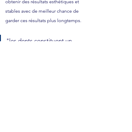
obtenir des résultats esthétiques et 
stables avec de meilleur chance de 
garder ces résultats plus longtemps.
"les dents constituent un 
système complexe et la 
position des dents de devant 
et bien souvent le reflet de 
l’occlusion  de façon plus 
générale."
Vous l’avez donc compris, un 
traitement d’orthodontie nécessite une 
bonne préparation. A la fois au niveau 
du choix de l’orthodontiste mais 